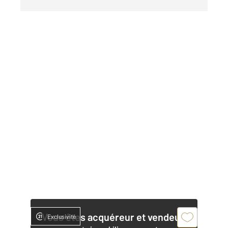
Vous êtes acquéreur et vendeur,
Exclusivité