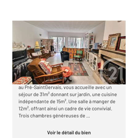
LE PRE ST GERVAIS 93
2
150 m
, 7 pièces
Ref : 158002
Maison à vendre
795 000 €
Cette maison de 150m², idéalement implantée
au Pré-SaintGervais, vous accueille avec un
séjour de 31m² donnant sur jardin, une cuisine
indépendante de 15m². Une salle à manger de
12m², offrant ainsi un cadre de vie convivial.
Trois chambres généreuses de ...
Voir le détail du bien