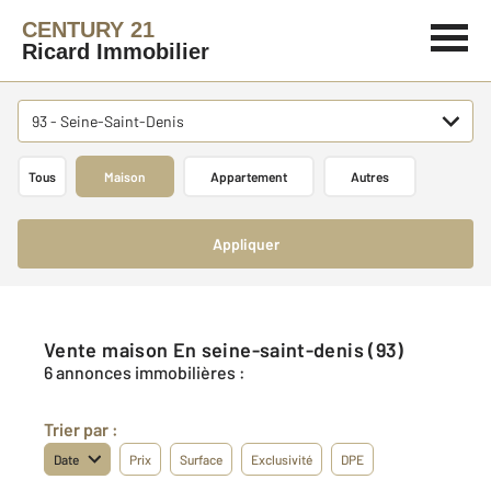
CENTURY 21
Ricard Immobilier
93 - Seine-Saint-Denis
Tous
Maison
Appartement
Autres
Appliquer
Vente maison En seine-saint-denis (93)
6 annonces immobilières :
Trier par :
Date
Prix
Surface
Exclusivité
DPE