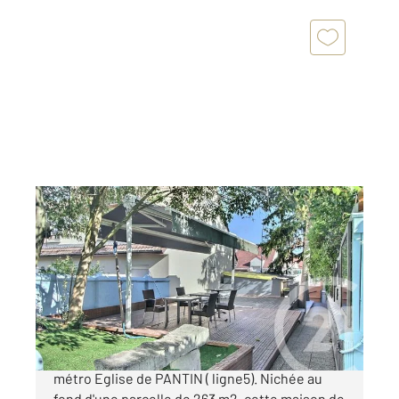
PANTIN 93
2
113,41 m
, 6 pièces
Ref : 158685
Maison à vendre
730 000 €
PANTIN : A seulement 7 minutes à pied du
métro Eglise de PANTIN ( ligne5). Nichée au
fond d'une parcelle de 263 m2, cette maison de