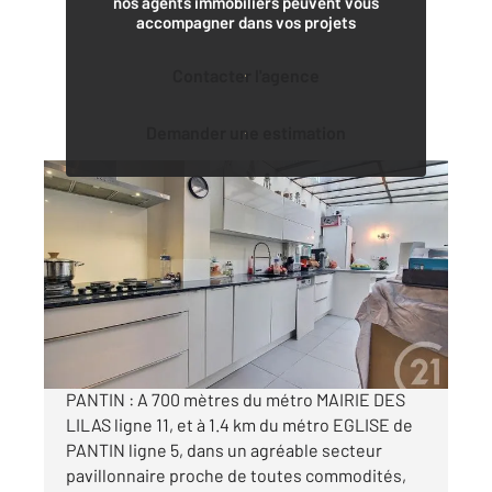
nos agents immobiliers peuvent vous
accompagner dans vos projets
Contacter l'agence
Demander une estimation
PANTIN 93
2
113 m
, 6 pièces
Ref : 158342
Maison à vendre
839 000 €
Visiter le site dédié
PANTIN : A 700 mètres du métro MAIRIE DES
LILAS ligne 11, et à 1.4 km du métro EGLISE de
PANTIN ligne 5, dans un agréable secteur
pavillonnaire proche de toutes commodités,