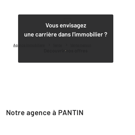
1
Vous envisagez
une carrière dans l'immobilier ?
Agence immobilière
Vente
Vente maison
Découvrir nos offres
Notre agence à PANTIN