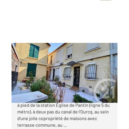
PANTIN 93
2
35,33 m
, 3 pièces
Ref : 158694
Maison à vendre
247 000 €
Au cœur de Pantin, à seulement trois minutes
à pied de la station Église de Pantin (ligne 5 du
métro), à deux pas du canal de l'Ourcq, au sein
d'une jolie copropriété de maisons avec
terrasse commune, au ...