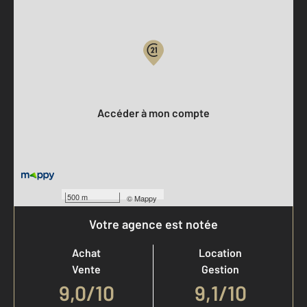
Parlons de vous, parlons biens
Votre compte :
Accéder à mon compte
500 m
©
Mappy
Votre agence est notée
Achat
Location
Vente
Gestion
9,0
/
10
9,1/10